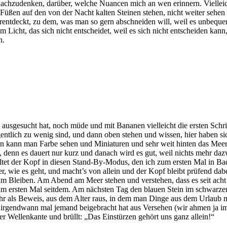
 nachzudenken, darüber, welche Nuancen mich an wen erinnern. Vielleic
üßen auf den von der Nacht kalten Steinen stehen, nicht weiter sehen 
deckt, zu dem, was man so gern abschneiden will, weil es unbequem is
 Licht, das sich nicht entscheidet, weil es sich nicht entscheiden ka
n.
usgesucht hat, noch müde und mit Bananen vielleicht die ersten Schri
tlich zu wenig sind, und dann oben stehen und wissen, hier haben sic
dann kann man Farbe sehen und Miniaturen und sehr weit hinten das Me
denn es dauert nur kurz und danach wird es gut, weil nichts mehr dazwi
tet der Kopf in diesen Stand-By-Modus, den ich zum ersten Mal in Ba
 wie es geht, und macht’s von allein und der Kopf bleibt prüfend dabei
m Bleiben. Am Abend am Meer stehen und verstehen, dass es seit acht
zum ersten Mal seitdem. Am nächsten Tag den blauen Stein im schwarzen
mehr als Beweis, aus dem Alter raus, in dem man Dinge aus dem Urlaub mi
 irgendwann mal jemand beigebracht hat aus Versehen (wir ahmen ja im
der Wellenkante und brüllt: „Das Einstürzen gehört uns ganz allein!“