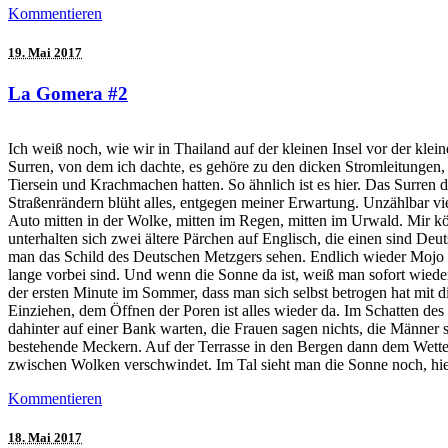
Kommentieren
19. Mai 2017
La Gomera #2
Ich weiß noch, wie wir in Thailand auf der kleinen Insel vor der k
Surren, von dem ich dachte, es gehöre zu den dicken Stromleitungen, b
Tiersein und Krachmachen hatten. So ähnlich ist es hier. Das Surren 
Straßenrändern blüht alles, entgegen meiner Erwartung. Unzählbar vie
Auto mitten in der Wolke, mitten im Regen, mitten im Urwald. Mir k
unterhalten sich zwei ältere Pärchen auf Englisch, die einen sind De
man das Schild des Deutschen Metzgers sehen. Endlich wieder Mojo
lange vorbei sind. Und wenn die Sonne da ist, weiß man sofort wiede
der ersten Minute im Sommer, dass man sich selbst betrogen hat mit 
Einziehen, dem Öffnen der Poren ist alles wieder da. Im Schatten des
dahinter auf einer Bank warten, die Frauen sagen nichts, die Männer st
bestehende Meckern. Auf der Terrasse in den Bergen dann dem Wetter
zwischen Wolken verschwindet. Im Tal sieht man die Sonne noch, hier
Kommentieren
18. Mai 2017