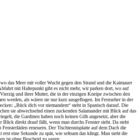
in, wo das Meer mit voller Wucht gegen den Strand und die Kaimauer
Abfahrt mit Haltepunkt gibt es nicht mehr, wir parken dort, wo auf
Vierzig und ihrer Mutter, die in der einzigen Kneipe zwischen den
men werden, als wären sie nur kurz ausgeflogen. Im Fernseher in der
ißzwecken: „Bück dich vor niemandem“ steht in Spanisch darauf. Die
eischen sie abwechselnd einen zuckenden Salamander mit Blick auf das
iegelt, die Gardinen haben noch keinen Gilb angesetzt, aber die
Blick direkt drauf fällt, wenn man durchs Fenster sieht. Da steht
 Fensterläden erneuern. Der Tischtennisplatte auf dem Dach die
erst eine Sekunde zu spät, wie seltsam das klingt. Man sieht die
en ist ohne Bescheid zu sagen.