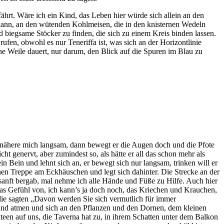
rt. Wäre ich ein Kind, das Leben hier würde sich allein an den
 kann, an den wütenden Kohlmeisen, die in den knisternen Wedeln
 biegsame Stöcker zu finden, die sich zu einem Kreis binden lassen.
en, obwohl es nur Teneriffa ist, was sich an der Horizontlinie
ne Weile dauert, nur darum, den Blick auf die Spuren im Blau zu
ch nähere mich langsam, dann bewegt er die Augen doch und die Pfote
t genervt, aber zumindest so, als hätte er all das schon mehr als
 Bein und lehnt sich an, er bewegt sich nur langsam, trinken will er
inen Treppe am Eckhäuschen und legt sich dahinter. Die Strecke an der
s sanft bergab, mal nehme ich alle Hände und Füße zu Hilfe. Auch hier
as Gefühl von, ich kann’s ja doch noch, das Kriechen und Krauchen,
die sagten „Davon werden Sie sich vermutlich für immer
und atmen und sich an den Pflanzen und den Dornen, dem kleinen
een auf uns, die Taverna hat zu, in ihrem Schatten unter dem Balkon