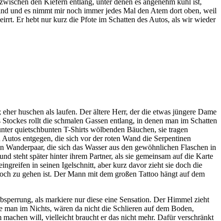
 zwischen den Kiefern entlang, unter denen es angenehm kühl ist,
Wind und es nimmt mir noch immer jedes Mal den Atem dort oben, weil
irrt. Er hebt nur kurz die Pfote im Schatten des Autos, als wir wieder
 eher huschen als laufen. Der ältere Herr, der die etwas jüngere Dame
 Stockes rollt die schmalen Gassen entlang, in denen man im Schatten
 unter quietschbunten T-Shirts wölbenden Bäuchen, sie tragen
Autos entgegen, die sich vor der roten Wand die Serpentinen
hen Wanderpaar, die sich das Wasser aus den gewöhnlichen Flaschen in
und steht später hinter ihrem Partner, als sie gemeinsam auf die Karte
eingreifen in seinen Igelschnitt, aber kurz davor zieht sie doch die
e noch zu gehen ist. Der Mann mit dem großen Tattoo hängt auf dem
bsperrung, als markiere nur diese eine Sensation. Der Himmel zieht
nde man im Nichts, wären da nicht die Schlieren auf dem Boden,
 machen will, vielleicht braucht er das nicht mehr. Dafür verschränkt