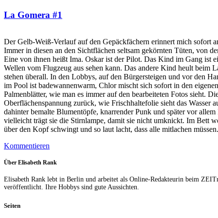
La Gomera #1
Der Gelb-Weiß-Verlauf auf den Gepäckfächern erinnert mich sofort 
Immer in diesen an den Sichtflächen seltsam gekörnten Tüten, von de
Eine von ihnen heißt Ima. Oskar ist der Pilot. Das Kind im Gang ist 
Wellen vom Flugzeug aus sehen kann. Das andere Kind heult beim Lan
stehen überall. In den Lobbys, auf den Bürgersteigen und vor den H
im Pool ist badewannenwarm, Chlor mischt sich sofort in den eigenen 
Palmenblätter, wie man es immer auf den bearbeiteten Fotos sieht. Die 
Oberflächenspannung zurück, wie Frischhaltefolie sieht das Wasser
dahinter bemalte Blumentöpfe, knarrender Punk und später vor allem
vielleicht trägt sie die Stirnlampe, damit sie nicht umknickt. Im Bett
über den Kopf schwingt und so laut lacht, dass alle mitlachen müssen
Kommentieren
Über Elisabeth Rank
Elisabeth Rank lebt in Berlin und arbeitet als Online-Redakteurin beim ZEI
veröffentlicht. Ihre Hobbys sind gute Aussichten.
Seiten