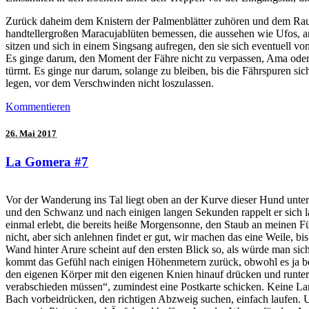
Zurück daheim dem Knistern der Palmenblätter zuhören und dem Raus
handtellergroßen Maracujablüten bemessen, die aussehen wie Ufos, an
sitzen und sich in einem Singsang aufregen, den sie sich eventuell 
Es ginge darum, den Moment der Fähre nicht zu verpassen, Ama oder F
türmt. Es ginge nur darum, solange zu bleiben, bis die Fährspuren s
legen, vor dem Verschwinden nicht loszulassen.
Kommentieren
26. Mai 2017
La Gomera #7
Vor der Wanderung ins Tal liegt oben an der Kurve dieser Hund unter 
und den Schwanz und nach einigen langen Sekunden rappelt er sich lang
einmal erlebt, die bereits heiße Morgensonne, den Staub an meinen Fü
nicht, aber sich anlehnen findet er gut, wir machen das eine Weile, 
Wand hinter Arure scheint auf den ersten Blick so, als würde man sich
kommt das Gefühl nach einigen Höhenmetern zurück, obwohl es ja ber
den eigenen Körper mit den eigenen Knien hinauf drücken und runter
verabschieden müssen“, zumindest eine Postkarte schicken. Keine L
Bach vorbeidrücken, den richtigen Abzweig suchen, einfach laufen. U