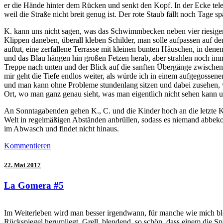
er die Hände hinter dem Rücken und senkt den Kopf. In der Ecke telef
weil die Straße nicht breit genug ist. Der rote Staub fällt noch Tage s
K. kann uns nicht sagen, was das Schwimmbecken neben vier riesigen 
Klippen daneben, überall kleben Schilder, man solle aufpassen auf de
auftut, eine zerfallene Terrasse mit kleinen bunten Häuschen, in den
und das Blau hängen hin großen Fetzen herab, aber strahlen noch imm
Treppe nach unten und der Blick auf die sanften Übergänge zwische
mir geht die Tiefe endlos weiter, als würde ich in einem aufgegosse
und man kann ohne Probleme stundenlang sitzen und dabei zusehen, wie 
Ort, wo man ganz genau sieht, was man eigentlich nicht sehen kann u
An Sonntagabenden gehen K., C. und die Kinder hoch an die letzte Ku
Welt in regelmäßigen Abständen anbrüllen, sodass es niemand abbeko
im Abwasch und findet nicht hinaus.
Kommentieren
22. Mai 2017
La Gomera #5
Im Weiterleben wird man besser irgendwann, für manche wie mich ble
Rückspiegel herumliegt. Grell, blendend, so schön, dass einem die S