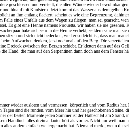
 andere geschlossen und verstellt, die alten Wände wieder bewohnbar ge
ter und hinauf mit Kanistern. Jetzt kommt das Wasser aus dem gelben Ro
cht an ihm entlang flackert, scheint es wie eine Begrenzung, dahinter i
im Falle eines Unfalls aus dem Wagen zu fliegen, man sei gearscht, we
sel. Es gibt eine Henne namens Pirouetta, wir haben sie nie gesehen, K
cherpaar habe sich sehr in die Henne verliebt, seitdem sähe man sie n
n sitzen und sich nicht bedecken, weil er so leicht ist, dass man man
eim Aufwachen denken, jetzt nochmal auf den Berg. Die verzettelten
ine Dreieck zwischen den Bergen schiebt. Er klettert dann auf das Gelän
e die Hand, die man auf den Serpentinen dann doch aus dem Fenster hä
h immer wieder ausloten und vermessen, körperlich und vom Radius her
iesen Tagen sind die runden, vom Meer hin und her geschobenen Steine,
 Einer der besten Momente jeden Sommer ist der Halbschlaf am Strand, 
andtuch alles dreimal lauter hört als vorher. Nicht nur weil man noch
em alles andere einfach weitergemacht hat. Niemand merkt, wenn du sc