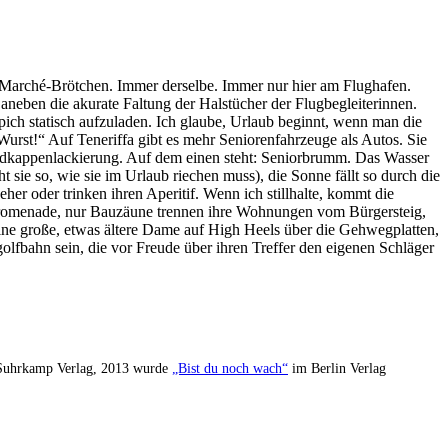
 Marché-Brötchen. Immer derselbe. Immer nur hier am Flughafen.
neben die akurate Faltung der Halstücher der Flugbegleiterinnen.
pich statisch aufzuladen. Ich glaube, Urlaub beginnt, wenn man die
rst!“ Auf Teneriffa gibt es mehr Seniorenfahrzeuge als Autos. Sie
Radkappenlackierung. Auf dem einen steht: Seniorbrumm. Das Wasser
sie so, wie sie im Urlaub riechen muss), die Sonne fällt so durch die
her oder trinken ihren Aperitif. Wenn ich stillhalte, kommt die
 Promenade, nur Bauzäune trennen ihre Wohnungen vom Bürgersteig,
ine große, etwas ältere Dame auf High Heels über die Gehwegplatten,
igolfbahn sein, die vor Freude über ihren Treffer den eigenen Schläger
uhrkamp Verlag, 2013 wurde
„Bist du noch wach“
im Berlin Verlag