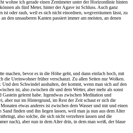
ht wohne ich gerade einen Zentimeter unter der Horizontlinie hinten
können als fünf Meter, hinter der Agave ist Schluss. Auch ganz
t oder rauh, weil es sich nicht einordnen, wegverräumen lässt, zu
nn, an den unsauberen Kanten passiert immer am meisten, an denen
tte machen, bevor es in die Höhe geht, und dann einfach hoch, mit
h die Ureinwohner früher verschanzt. Zu allen Seiten nur Wolken.
er. Und den Schwindel aushalten, der kommt, wenn man sich auf den
schen ist, also zwischen dir und dem Wetter, aber mehr als sonst
d Gastein gelernt habe. Irgendwas zwischen Meditation und
, aber nur im Hintergrund, im Rest der Zeit schaut er sich die
 Monaten etwas anderes ist zwischen dem Wasser und mir und einen
 Sand finden und ihn liegen lassen, weil man ja nun aus dem Alter
tbringt, also solche, die sich nicht verzehren lassen und die
mer nach), aber nun in dem Alter drin, in dem man weiß, der blaue