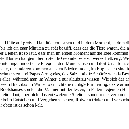
leinen Hütte auf großen Handtüchern saßen und in dem Moment, in dem 
is ich ein paar Minuten zu spät begriff, dass das die Tiere waren, die
der Bienen ist so laut, dass man im ersten Moment auf die Idee kommen
le Blumen hängen über rostende Geländer wie schweres Bettzeug. Weiter
önnte ungehindert eine Fliege in den Mund sausen und dort Urlaub mac
utsche, die anderen kommen aus den Niederlanden, im Englischen sind b
 schmecken und Papas Arrugadas, das Salz und die Schärfe wie als B
r alles, während man im Winter ja nur glaubt zu wissen. Wie sich das 
diesem Bild, das im Winter war nicht die richtige Erinnerung, das war 
 Bootshauses spielen die Männer mit der festen, in Falten liegenden Ha
reiten laut, aber nicht das entzweiende Streiten, sondern das verbindend
 beim Entstehen und Vergehen zusehen, Rotwein trinken und versuchen
 oben ist es schon kalt.