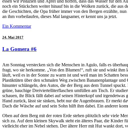
essen wir Pistazien und Äpfel und hoffen, dass das Wasser für den Au
noch ein Stückchen weiter hinauf bis in die Wolken zurück, die aus
die Geschichten, die Opa früher immer von den Bergen erzählte, nun and
an ihm vorbeilaufen, dieses Mal langsamer, er kennt uns ja jetzt.
Ein Kommentar
24. Mai 2017
La Gomera #6
Am Sonntag verstecken sich die Menschen in Agulo, falls es überhaupt
fragt, wo sie herkomme. „Von den Blumen!“, ruft sie und winkt ihm l
läuft, weil es in der Sonne zu warm ist und weil man im Schatten bes
Plastiktüten über den schmalen Weg zwischen Bananenplantage und Or
hinunter schlängeln, den Autos, die der Berg aus dem Tunnel spuckt.
grüne, bauchige Dreiviertelliterflaschen umfüllen am Tisch. Er studiert
schauen, ihr Blick fällt dabei auf seinen Hinterkopf und irgendetwas gef
Hand zurück, lässt sie sinken, hebt nur die Augenbrauen. Er merkt da
Dach die Wäsche auf und sein Sohn hilft ihm dabei. Ein anderer kom
Oben auf dem Berg mit der roten Erde stehen plötzlich sehr viele Men
sich zu. Auf dem kleinen Skywalk steht ein älteres Paar, die Kinder 
vielleicht eher im Nebel stehen. Der ältere Herr mit Hut wankt dort, 