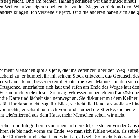
fstieg reicht. Und am rechten Talhang schieben wir uns zurück hinauf,
 den Wellen aufzusteigen scheinen, bis zu den Ziegen zurück und dem 
ers klingen. Ich verstehe sie jetzt. Und die anderen haben sich alle ge
 mehr Menschen gibt als jene, die uns vereinzelt über den Weg laufen;
achend zu, er humpelt ihr mit seinem Stock entgegen, das Geräusch des
ser schauen kann, besser erkennt. Später die zwei Männer mit den sich
tsgrenze, unterhalten sich laut und rufen am Ende des Weges laut den 
 Es sind nicht viele diesen Sonntag. Wir essen neben einem französisc
 die Karte und lächelt sie unentwegt an. Sie diskutiert mit dem Kellner 
ällt ihr daran nicht, sagt ihr Blick, sie hebt die Hand, als wolle sie hin
von nichts, er schaut nur nach vorn und studiert die Strecke, die heut
mt telefonierend aus dem Haus, mehr Menschen sehen wir nicht.
schen und fotografieren von oben auf den Ort, sie stehen vor der Glasa
führen sie bis nach vorne ans Ende, wo man sich fühlen würde, als stü
voller Ehrfurcht und schaut und winkt ab, als sein Sohn ein Foto von ihm