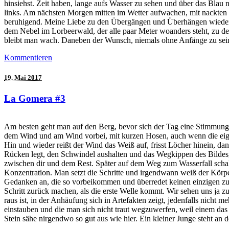
hinsiehst. Zeit haben, lange aufs Wasser zu sehen und über das Blau
links. Am nächsten Morgen mitten im Wetter aufwachen, mit nackten F
beruhigend. Meine Liebe zu den Übergängen und Überhängen wiederent
dem Nebel im Lorbeerwald, der alle paar Meter woanders steht, zu dem
bleibt man wach. Daneben der Wunsch, niemals ohne Anfänge zu sei
Kommentieren
19. Mai 2017
La Gomera #3
Am besten geht man auf den Berg, bevor sich der Tag eine Stimmung a
dem Wind und am Wind vorbei, mit kurzen Hosen, auch wenn die eigen
Hin und wieder reißt der Wind das Weiß auf, frisst Löcher hinein, 
Rücken legt, den Schwindel aushalten und das Wegkippen des Bildes, 
zwischen dir und dem Rest. Später auf dem Weg zum Wasserfall schal
Konzentration. Man setzt die Schritte und irgendwann weiß der Körper,
Gedanken an, die so vorbeikommen und überredet keinen einzigen zu
Schritt zurück machen, als die erste Welle kommt. Wir sehen uns ja 
raus ist, in der Anhäufung sich in Artefakten zeigt, jedenfalls nicht 
einstauben und die man sich nicht traut wegzuwerfen, weil einem das
Stein sähe nirgendwo so gut aus wie hier. Ein kleiner Junge steht an 