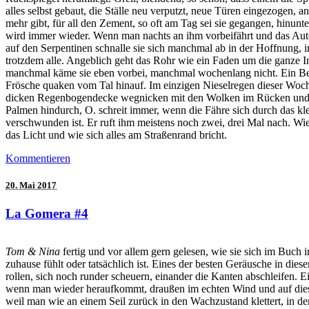
alles selbst gebaut, die Ställe neu verputzt, neue Türen eingezogen,
mehr gibt, für all den Zement, so oft am Tag sei sie gegangen, hinun
wird immer wieder. Wenn man nachts an ihm vorbeifährt und das Autoli
auf den Serpentinen schnalle sie sich manchmal ab in der Hoffnung, 
trotzdem alle. Angeblich geht das Rohr wie ein Faden um die ganze In
manchmal käme sie eben vorbei, manchmal wochenlang nicht. Ein Besu
Frösche quaken vom Tal hinauf. Im einzigen Nieselregen dieser Woche
dicken Regenbogendecke wegnicken mit den Wolken im Rücken und b
Palmen hindurch, O. schreit immer, wenn die Fähre sich durch das kle
verschwunden ist. Er ruft ihm meistens noch zwei, drei Mal nach. Wi
das Licht und wie sich alles am Straßenrand bricht.
Kommentieren
20. Mai 2017
La Gomera #4
Tom & Nina
fertig und vor allem gern gelesen, wie sie sich im Buc
zuhause fühlt oder tatsächlich ist. Eines der besten Geräusche in d
rollen, sich noch runder scheuern, einander die Kanten abschleifen.
wenn man wieder heraufkommt, draußen im echten Wind und auf diesem H
weil man wie an einem Seil zurück in den Wachzustand klettert, in d