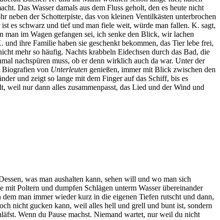
macht. Das Wasser damals aus dem Fluss geholt, den es heute nicht
hr neben der Schotterpiste, das von kleinen Ventilkästen unterbrochen
st es schwarz und tief und man fiele weit, würde man fallen. K. sagt,
nn man im Wagen gefangen sei, ich senke den Blick, wir lachen
. und ihre Familie haben sie geschenkt bekommen, das Tier lebe frei,
icht mehr so häufig. Nachts krabbeln Eidechsen durch das Bad, die
chmal nachspüren muss, ob er denn wirklich auch da war. Unter der
 Biografien von
Unterleuten
genießen, immer mit Blick zwischen den
der und zeigt so lange mit dem Finger auf das Schiff, bis es
lt, weil nur dann alles zusammenpasst, das Lied und der Wind und
. Dessen, was man aushalten kann, sehen will und wo man sich
 die mit Poltern und dumpfen Schlägen unterm Wasser übereinander
in dem man immer wieder kurz in die eigenen Tiefen rutscht und dann,
 nicht gucken kann, weil alles hell und grell und bunt ist, sondern
hläfst. Wenn du Pause machst. Niemand wartet, nur weil du nicht