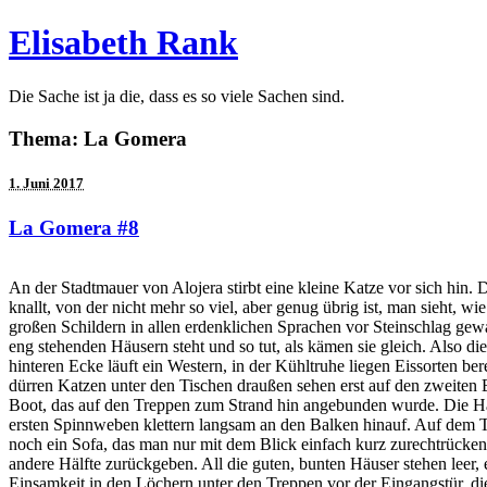
Elisabeth Rank
Die Sache ist ja die, dass es so viele Sachen sind.
Thema: La Gomera
1. Juni 2017
La Gomera #8
An der Stadtmauer von Alojera stirbt eine kleine Katze vor sich hin.
knallt, von der nicht mehr so viel, aber genug übrig ist, man sieht, w
großen Schildern in allen erdenklichen Sprachen vor Steinschlag gewa
eng stehenden Häusern steht und so tut, als kämen sie gleich. Also d
hinteren Ecke läuft ein Western, in der Kühltruhe liegen Eissorten be
dürren Katzen unter den Tischen draußen sehen erst auf den zweiten B
Boot, das auf den Treppen zum Strand hin angebunden wurde. Die Häuse
ersten Spinnweben klettern langsam an den Balken hinauf. Auf dem Tre
noch ein Sofa, das man nur mit dem Blick einfach kurz zurechtrücken
andere Hälfte zurückgeben. All die guten, bunten Häuser stehen leer,
Einsamkeit in den Löchern unter den Treppen vor der Eingangstür, di