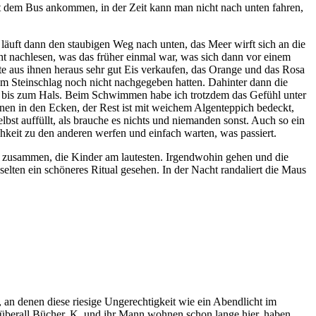
mit dem Bus ankommen, in der Zeit kann man nicht nach unten fahren,
läuft dann den staubigen Weg nach unten, das Meer wirft sich an die
cht nachlesen, was das früher einmal war, was sich dann vor einem
nte aus ihnen heraus sehr gut Eis verkaufen, das Orange und das Rosa
em Steinschlag noch nicht nachgegeben hatten. Dahinter dann die
r bis zum Hals. Beim Schwimmen habe ich trotzdem das Gefühl unter
nen in den Ecken, der Rest ist mit weichem Algenteppich bedeckt,
bst auffüllt, als brauche es nichts und niemanden sonst. Auch so ein
hkeit zu den anderen werfen und einfach warten, was passiert.
le zusammen, die Kinder am lautesten. Irgendwohin gehen und die
ten ein schöneres Ritual gesehen. In der Nacht randaliert die Maus
an denen diese riesige Ungerechtigkeit wie ein Abendlicht im
 überall Bücher. K. und ihr Mann wohnen schon lange hier, haben