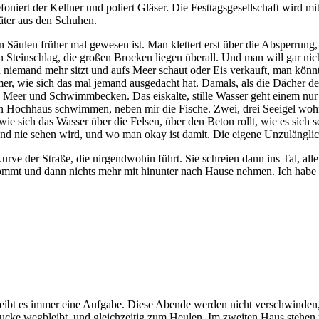
oniert der Kellner und poliert Gläser. Die Festtagsgesellschaft wird 
päter aus den Schuhen.
Säulen früher mal gewesen ist. Man klettert erst über die Absperrung, 
n Steinschlag, die großen Brocken liegen überall. Und man will gar ni
en niemand mehr sitzt und aufs Meer schaut oder Eis verkauft, man kön
er, wie sich das mal jemand ausgedacht hat. Damals, als die Dächer d
n Meer und Schwimmbecken. Das eiskalte, stille Wasser geht einem nu
nen Hochhaus schwimmen, neben mir die Fische. Zwei, drei Seeigel woh
sich das Wasser über die Felsen, über den Beton rollt, wie es sich sel
nd nie sehen wird, und wo man okay ist damit. Die eigene Unzulänglic
rve der Straße, die nirgendwohin führt. Sie schreien dann ins Tal, al
mmt und dann nichts mehr mit hinunter nach Hause nehmen. Ich habe sel
ibt es immer eine Aufgabe. Diese Abende werden nicht verschwinden, 
pucke wegbleibt, und gleichzeitig zum Heulen. Im zweiten Haus stehen