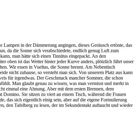
die Lampen in der Dämmerung angingen, dieses Geräusch ertönte, das
 nun, da die Sonne sich verabschiedete, endlich genug Luft zum
 kann, man hätte sich einen Tinnitus eingepackt. An den
 oben ist das Wetter hinter jeder Kurve anders, plötzlich fährt unser
hen. Wir essen in Vueltas, die Sonne brennt. Am Nebentisch
eide nicht zuhause, so versteht man sich. Von unserem Platz aus kann
eweis für irgendwas. Der Geschmack mancher Sommer, die schon
anfühlt. Man glaubt genau zu wissen, was man vermisst und merkt in
nicht einmal eine Ahnung. Aber mit dem ersten Brennen, dem
ut Domino. Sie sitzen zu viert an einem Tisch, während die Frauen
e, das sich eigentlich einig sein, aber auf die eigene Formulierung
, den Tafelberg zu lesen, der im Sekundentakt auftaucht und wieder