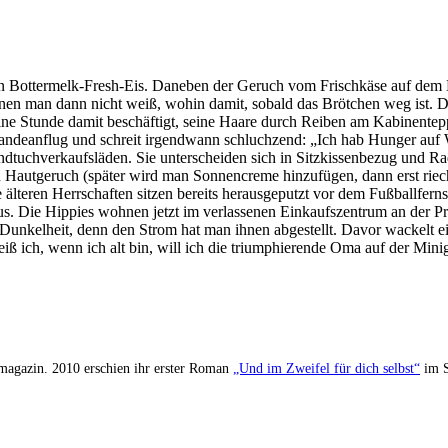
an Bottermelk-Fresh-Eis. Daneben der Geruch vom Frischkäse auf dem
nen man dann nicht weiß, wohin damit, sobald das Brötchen weg ist. Da
eine Stunde damit beschäftigt, seine Haare durch Reiben am Kabinentep
deanflug und schreit irgendwann schluchzend: „Ich hab Hunger auf Wu
andtuchverkaufsläden. Sie unterscheiden sich in Sitzkissenbezug und 
Hautgeruch (später wird man Sonnencreme hinzufügen, dann erst riecht 
älteren Herrschaften sitzen bereits herausgeputzt vor dem Fußballfernse
 aus. Die Hippies wohnen jetzt im verlassenen Einkaufszentrum an der
 Dunkelheit, denn den Strom hat man ihnen abgestellt. Davor wackelt e
 weiß ich, wenn ich alt bin, will ich die triumphierende Oma auf der Min
.
Tmagazin. 2010 erschien ihr erster Roman
„Und im Zweifel für dich selbst“
im S