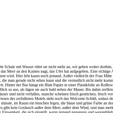
 Die Schale mit Wasser rührt sie nicht mehr an, wir gehen weiter dorth
ie das Meer an den Kanten nagt, das Ufer hat aufgegeben. Eine richtige 
rnt wird. Hier lebt kaum noch jemand. Außer vielleicht der Frau Mitte 
ie, die man gerade nicht sehen kann und die vermutlich nicht mehr kom
reit. Hinter der Bar hängt ein Blatt Papier in einer Plastikfolie an Re
lick so aus, als lägen sie auch bald neben der Mauer. Bis dahin zerfl
r sind nicht verfallen, manche scheinen frisch gestrichen, frisch verr
sen des zerfallenen Motels steht noch das Welcome-Schild, sodass der 
 müsste, im Raum ein bisschen fegen, die blaue und grüne Farbe an den
 es gibt kein Geräusch außer dem Meer, außer dem Wind, und man merkt 
e Einsamkeit, die sich einstellt, wenn jemand gegangen und weggeblieb