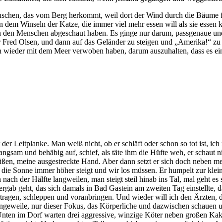
chen, das vom Berg herkommt, weil dort der Wind durch die Bäume fäh
 dem Winseln der Katze, die immer viel mehr essen will als sie essen
von den Menschen abgeschaut haben. Es ginge nur darum, passgenaue und
red Olsen, und dann auf das Geländer zu steigen und „Amerika!“ zu ruf
ich wieder mit dem Meer verwoben haben, darum auszuhalten, dass es ei
der Leitplanke. Man weiß nicht, ob er schläft oder schon so tot ist, i
sam und behäbig auf, schief, als täte ihm die Hüfte weh, er schaut nich
ßen, meine ausgestreckte Hand. Aber dann setzt er sich doch neben mein
bis die Sonne immer höher steigt und wir los müssen. Er humpelt zur kle
 nach der Hälfte langweilen, man steigt steil hinab ins Tal, mal geht e
gab geht, das sich damals in Bad Gastein am zweiten Tag einstellte, d
tragen, schleppen und voranbringen. Und wieder will ich den Ärzten, 
angeweile, nur dieser Fokus, das Körperliche und dazwischen schauen 
nten im Dorf warten drei aggressive, winzige Köter neben großen Kakt