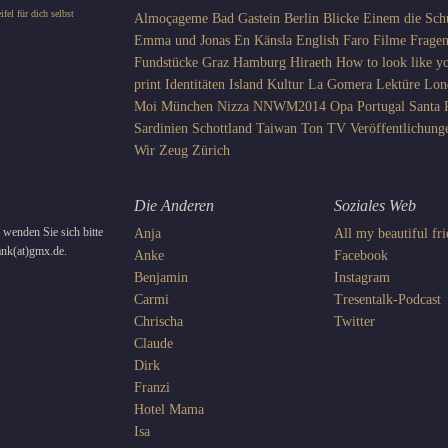
Almoçageme
Bad Gastein
Berlin
Blicke
Einem die Sch
Emma und Jonas
En Känsla
English
Faro
Filme
Frage
Fundstücke
Graz
Hamburg
Hiraeth
How to look like yo
print
Identitäten
Island
Kultur
La Gomera
Lektüre
Lon
Moi
München
Nizza
NNWM2014
Opa
Portugal
Santa 
Sardinien
Schottland
Taiwan
Ton
TV
Veröffentlichung
Wir
Zeug
Zürich
Die Anderen
Soziales Web
wenden Sie sich bitte
Anja
All my beautiful fr
rank(at)gmx.de.
Anke
Facebook
Benjamin
Instagram
Carmi
Tresentalk-Podcast
Chrischa
Twitter
Claude
Dirk
Franzi
Hotel Mama
Isa