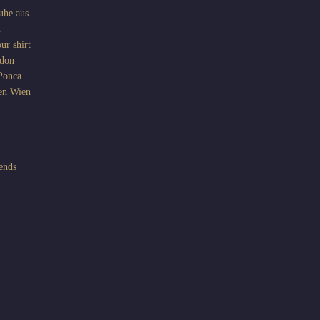
uhe aus
n
ur shirt
don
Ponca
en
Wien
iends