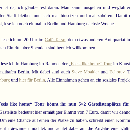
 ist da, ich glaube fest daran. Man kann rausgehen und wegfahre
 der Stadt bleiben und sich mal hinsetzen und mal zuhören. Damit
t, lese ich noch einmal in Berlin und Hamburg nächste Woche.
i lese ich um 20 Uhr im
Café Tasso
, dem etwas anderen Antiquariat in
en Eintritt, aber Spenden sind herzlich willkommen.
 lese ich in Hamburg im Rahmen der „
Feels like home“ Tour
im Knust
mathafen Berlin. Mit dabei sind auch
Steve Moakler
und
Echorev
. T
mburg
und
hier für Berlin
. Alle Einnahmen gehen an ein soziales Projek
eels like home“ Tour könnt ihr nun 5×2 Gästelistenplätze für
Gästeliste bedeutet hier ermäßigter Eintritt von 7 Euro, damit wir den
 Um eine Chance auf einen der Plätze zu haben, schreibt einen Komme
die ihr gewinnen möchtet, und achtet dabei auf die Angabe einer gült