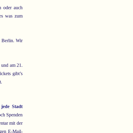
n oder auch
 es was zum
 Berlin. Wir
 und am 21.
ickets gibt’s
t.
 jede Stadt
noch Spenden
ntar mit der
igen E-Mail-