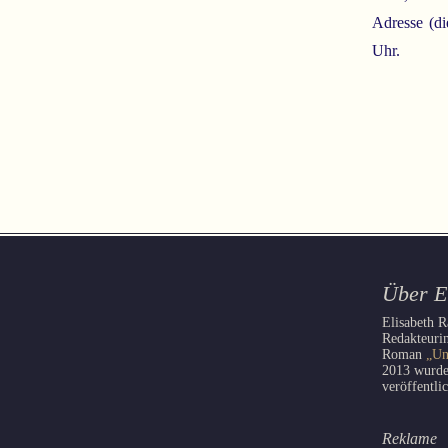
Adresse (di
Uhr.
Über E
Elisabeth R
Redakteurin
Roman
„Un
2013 wurd
veröffentli
Reklame