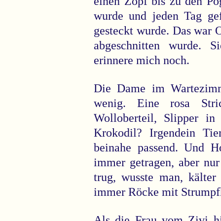
einen Zopf bis zu den Po
wurde und jeden Tag ge
gesteckt wurde. Das war O
abgeschnitten wurde. S
erinnere mich noch.
Die Dame im Wartezimme
wenig. Eine rosa Stri
Wolloberteil, Slipper in
Krokodil? Irgendein Tie
beinahe passend. Und H
immer getragen, aber nu
trug, wusste man, kälter
immer Röcke mit Strumpf
Als die Frau vom Zivi hi