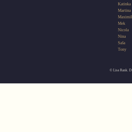
Katinka
Martina
Maximil
Mek
Nicola
Nina
Saša
Tony
© Lisa Rank. Di