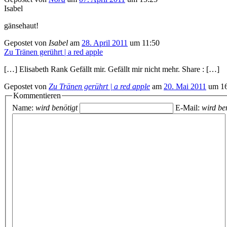
Isabel
gänsehaut!
Gepostet von
Isabel
am
28. April 2011
um 11:50
Zu Tränen gerührt | a red apple
[…] Elisabeth Rank Gefällt mir. Gefällt mir nicht mehr. Share : […]
Gepostet von
Zu Tränen gerührt | a red apple
am
20. Mai 2011
um 16
Kommentieren
Name:
wird benötigt
E-Mail:
wird ben