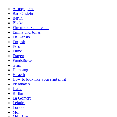
Almoçageme
Bad Gastein
Berlin
Blicke
Einem die Schuhe aus
Emma und Jonas
En Känsla
English
Faro
Filme
Fragen
Fundstücke
Graz
Hamburg
Hiraeth
How to look like your shirt print
Identitäten
Island
Kultur
La Gomera
Lektüre
London
Moi
München