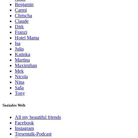
Benjamin
Carmi
Chrischa
Claude
Dirk
Franzi
Hotel Mama
Isa
Julia
Katinka
Martina
Maximilian
Mek
Nicola
Nina
Saša
Tony
Soziales Web
All my beautiful friends
Facebook
Instagram
Tresentalk-Podcast