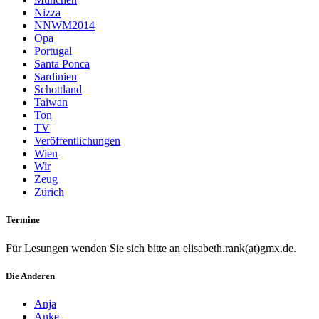
Nizza
NNWM2014
Opa
Portugal
Santa Ponca
Sardinien
Schottland
Taiwan
Ton
TV
Veröffentlichungen
Wien
Wir
Zeug
Zürich
Termine
Für Lesungen wenden Sie sich bitte an elisabeth.rank(at)gmx.de.
Die Anderen
Anja
Anke