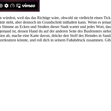
würdest, weil das das Richtige wäre, obwohl sie vielleicht einen Tick
onträr steht, aber dennoch im Grundschritt mithalten kann. Wenn es jem
sen Stimme an Ecken und Straßen dieser Stadt wartet und jedes Wort, d
emand ist, dessen Hand du auf der anderen Seite des Busfensters siehst,
inien ab, mache eine Karte davon, drücke den Stoff des Hemdes in Sand
ie zerkratzen könnte, und roll dich in seinem Fußabdruck zusammen. Gib