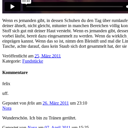
Wenn es jemanden gibt, in dessen Schuhen du den Tag über rumlaufen 
deiner ähnelt, nicht gleicht, mitunter in manchen Bereichen völlig k
Stoff sich gut mit deiner Haut versteht. Wenn es jemanden gibt, des
vorbei läufst, bereit dazu eingesammelt zu werden. Wenn da wirklich j
einprägen kannst. Wenn das so ist, nimm den Bleistift und mal die L
Tasche, achte darauf, dass kein Staub sich dort gesammelt hat, der s
Veröffentlicht am
25. März 2011
Kategorie:
Fundstücke
Kommentare
felix
uff.
Gepostet von
felix
am
26. März 2011
um 23:10
Nora
Wunderschön. Ich bin zu Tränen gerührt.
Gepostet von
Nora
am
07. April 2011
um 15:25