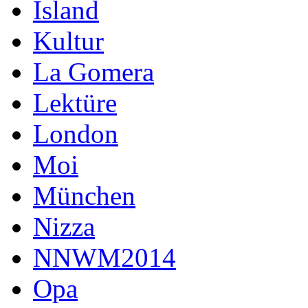
Island
Kultur
La Gomera
Lektüre
London
Moi
München
Nizza
NNWM2014
Opa