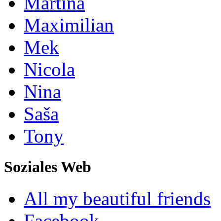
Martina
Maximilian
Mek
Nicola
Nina
Saša
Tony
Soziales Web
All my beautiful friends
Facebook