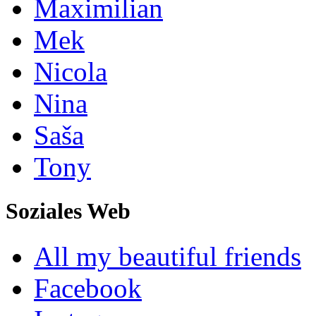
Maximilian
Mek
Nicola
Nina
Saša
Tony
Soziales Web
All my beautiful friends
Facebook