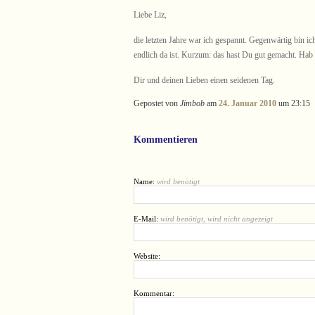
Liebe Liz,
die letzten Jahre war ich gespannt. Gegenwärtig bin ich
endlich da ist. Kurzum: das hast Du gut gemacht. Hab 
Dir und deinen Lieben einen seidenen Tag.
Gepostet von
Jimbob
am
24. Januar 2010
um 23:15
Kommentieren
Name:
wird benötigt
E-Mail:
wird benötigt, wird nicht angezeigt
Website:
Kommentar: