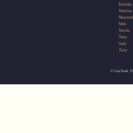
Katinka
Martina
Maximil
Mek
Nicola
Nina
Saša
Tony
© Lisa Rank. Di