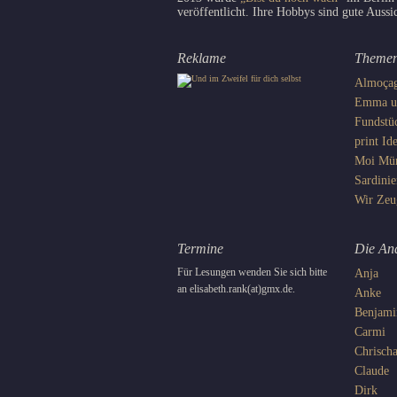
veröffentlicht. Ihre Hobbys sind gute Aussi
Reklame
Theme
Almoça
Emma un
Fundstü
print
Ide
Moi
Mü
Sardinie
Wir
Zeu
Termine
Die An
Für Lesungen wenden Sie sich bitte
Anja
an elisabeth.rank(at)gmx.de.
Anke
Benjami
Carmi
Chrisch
Claude
Dirk