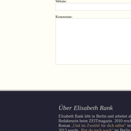
Website:
Kommentar:
Über Elisabeth Rank
Elisabeth Rank lebt in Berlin und arbeitet a
Redakteurin beim ZEITmagazin. 2010 erschi
Roman
„Und im Zweifel für dich selbst“
im
2013 wurde
„Bist du noch wach“
im Berlin