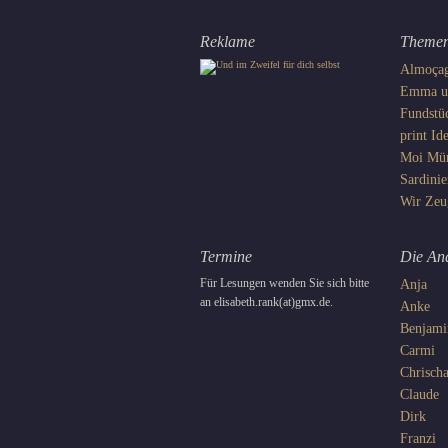
Reklame
Theme
Almoça
Emma un
Fundstü
print
Ide
Moi
Mü
Sardinie
Wir
Zeu
Termine
Die An
Für Lesungen wenden Sie sich bitte
Anja
an elisabeth.rank(at)gmx.de.
Anke
Benjami
Carmi
Chrisch
Claude
Dirk
Franzi