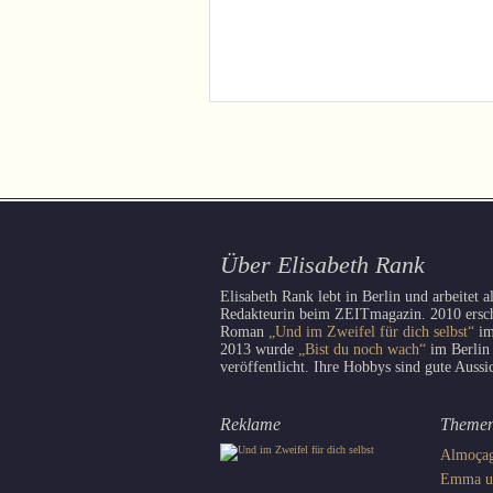
Über Elisabeth Rank
Elisabeth Rank lebt in Berlin und arbeitet a
Redakteurin beim ZEITmagazin. 2010 erschi
Roman
„Und im Zweifel für dich selbst“
im
2013 wurde
„Bist du noch wach“
im Berlin
veröffentlicht. Ihre Hobbys sind gute Aussi
Reklame
Theme
Almoça
Emma un