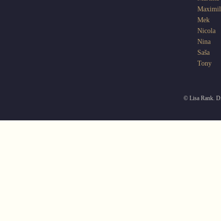
Maximil
Mek
Nicola
Nina
Saša
Tony
© Lisa Rank. Di