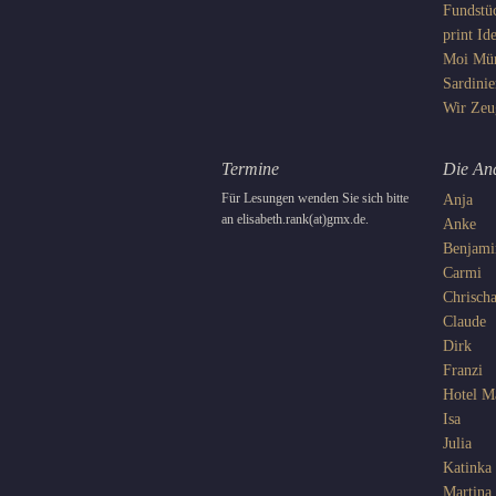
Fundstü
print
Ide
Moi
Mü
Sardinie
Wir
Zeu
Termine
Die An
Für Lesungen wenden Sie sich bitte
Anja
an elisabeth.rank(at)gmx.de.
Anke
Benjami
Carmi
Chrisch
Claude
Dirk
Franzi
Hotel 
Isa
Julia
Katinka
Martina