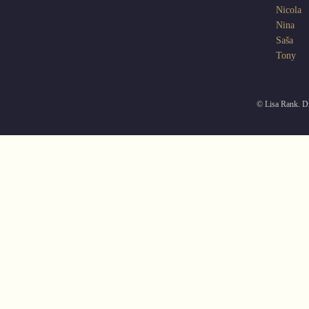
Nicola
Nina
Saša
Tony
© Lisa Rank. Di