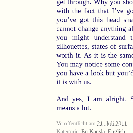
get through. Why you sho
with the fact that I’ve g
you’ve got this head sha
cannot change anything ab
you might understand t
silhouettes, states of sur
worth it. As it is the sa
You may notice some conf
you have a look but you’d
it is with us.
And yes, I am alright. 
means a lot.
Veröffentlicht am
21. Juli 2011
Kategorie:
En Känsla
,
English