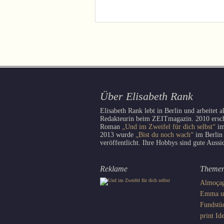
Über Elisabeth Rank
Elisabeth Rank lebt in Berlin und arbeitet a
Redakteurin beim ZEITmagazin. 2010 erschi
Roman
„Und im Zweifel für dich selbst“
im
2013 wurde
„Bist du noch wach“
im Berlin
veröffentlicht. Ihre Hobbys sind gute Aussi
Reklame
Theme
Almoça
Emma un
Fundstü
print
Ide