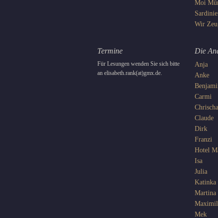
Moi
Mü
Sardinie
Wir
Zeu
Termine
Die An
Für Lesungen wenden Sie sich bitte
Anja
an elisabeth.rank(at)gmx.de.
Anke
Benjami
Carmi
Chrisch
Claude
Dirk
Franzi
Hotel 
Isa
Julia
Katinka
Martina
Maximil
Mek