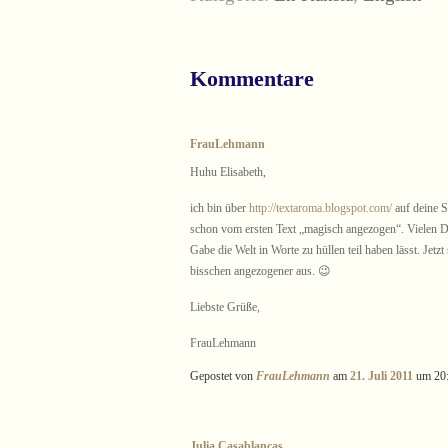
Kommentare
FrauLehmann
Huhu Elisabeth,
ich bin über
http://textaroma.blogspot.com/
auf deine S
schon vom ersten Text „magisch angezogen“. Vielen D
Gabe die Welt in Worte zu hüllen teil haben lässt. Jetzt
bisschen angezogener aus. 😉
Liebste Grüße,
FrauLehmann
Gepostet von
FrauLehmann
am
21. Juli 2011
um 20
Julia Casablancas