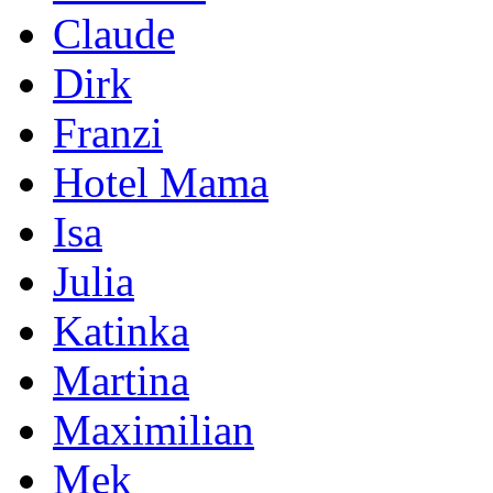
Claude
Dirk
Franzi
Hotel Mama
Isa
Julia
Katinka
Martina
Maximilian
Mek