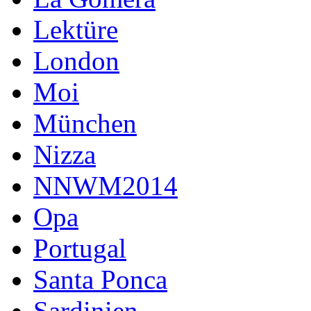
Lektüre
London
Moi
München
Nizza
NNWM2014
Opa
Portugal
Santa Ponca
Sardinien