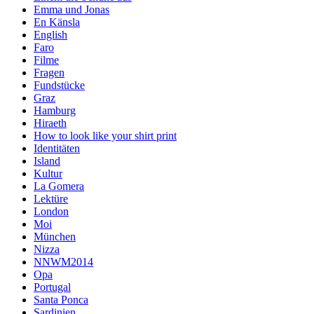
Emma und Jonas
En Känsla
English
Faro
Filme
Fragen
Fundstücke
Graz
Hamburg
Hiraeth
How to look like your shirt print
Identitäten
Island
Kultur
La Gomera
Lektüre
London
Moi
München
Nizza
NNWM2014
Opa
Portugal
Santa Ponca
Sardinien