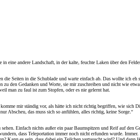
n eine andere Landschaft, in der kalte, feuchte Laken über den Felder
ben die Seiten in die Schublade und warte einfach ab. Das wollte ich 
n zu den Gedanken und Worte, sie mir zuschreiben und nicht wie etwas
eil man zu faul ist zum Stopfen, oder es nie gelernt hat.
komme mir ständig vor, als hätte ich nicht richtig begriffen, wie sich
nur Abscheu, das muss sich so anfühlen, alles richtig, keine Sorge.“
 sehen. Einfach nichts außer ein paar Baumspitzen und Reif auf den Grä
h wundern, dass Teleportation immer noch nicht erfunden wurde. Immer. 
? Kann es sein, dass dabei ein Teilchen vertauscht wird? Und dann lä