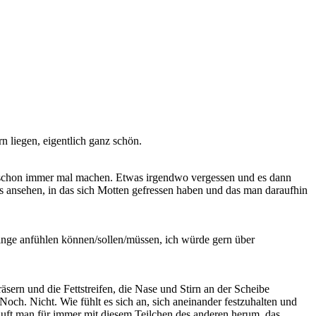
n liegen, eigentlich ganz schön.
eh schon immer mal machen. Etwas irgendwo vergessen und es dann
 ansehen, in das sich Motten gefressen haben und das man daraufhin
 Dinge anfühlen können/sollen/müssen, ich würde gern über
sern und die Fettstreifen, die Nase und Stirn an der Scheibe
Noch. Nicht. Wie fühlt es sich an, sich aneinander festzuhalten und
uft man für immer mit diesem Teilchen des anderen herum, das