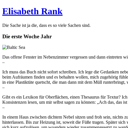
Elisabeth Rank
Die Sache ist ja die, dass es so viele Sachen sind.
Die erste Woche Jahr
Das offene Fenster im Nebenzimmer vergessen und dann eintreten wie i
–
Ich muss das Buch nicht sofort schreiben. Ich lege die Gedanken ne
beim Aufräumen finden und es behalten wollen, mich zugehörig fühle
in eine Plastiktüte quetscht, die man dann mit dem Müll runterbringt, w
–
Gibt es ein Lexikon für Oberflächen, einen Thesaurus für Textur? Ich 
Konsistenzen lesen, um mir selbst sagen zu können: „Ach das, das ist 
–
In einem Haus zwischen dichtem Nebel sitzen und froh sein, nichts zu
hinterlassen. Bis zur Heizung ist, soweit die Füße tragen. Später sic
sich kurz aufzulösen, um woanders wieder zusammengesetzt zu werden