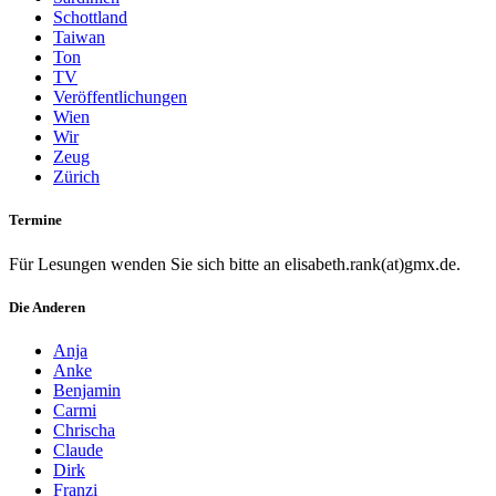
Schottland
Taiwan
Ton
TV
Veröffentlichungen
Wien
Wir
Zeug
Zürich
Termine
Für Lesungen wenden Sie sich bitte an elisabeth.rank(at)gmx.de.
Die Anderen
Anja
Anke
Benjamin
Carmi
Chrischa
Claude
Dirk
Franzi