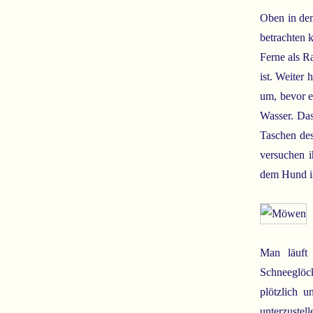
Oben in dem
betrachten 
Ferne als R
ist. Weiter
um, bevor e
Wasser. Das
Taschen des
versuchen 
dem Hund ist
Man läuft
Schneeglöck
plötzlich 
unterzustel