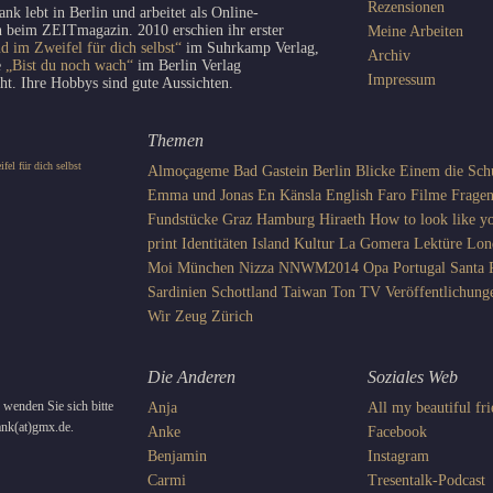
Rezensionen
ank lebt in Berlin und arbeitet als Online-
 beim ZEITmagazin. 2010 erschien ihr erster
Meine Arbeiten
d im Zweifel für dich selbst“
im Suhrkamp Verlag,
Archiv
e
„Bist du noch wach“
im Berlin Verlag
Impressum
cht. Ihre Hobbys sind gute Aussichten.
Themen
Almoçageme
Bad Gastein
Berlin
Blicke
Einem die Sch
Emma und Jonas
En Känsla
English
Faro
Filme
Frage
Fundstücke
Graz
Hamburg
Hiraeth
How to look like yo
print
Identitäten
Island
Kultur
La Gomera
Lektüre
Lon
Moi
München
Nizza
NNWM2014
Opa
Portugal
Santa 
Sardinien
Schottland
Taiwan
Ton
TV
Veröffentlichung
Wir
Zeug
Zürich
Die Anderen
Soziales Web
wenden Sie sich bitte
Anja
All my beautiful fr
rank(at)gmx.de.
Anke
Facebook
Benjamin
Instagram
Carmi
Tresentalk-Podcast