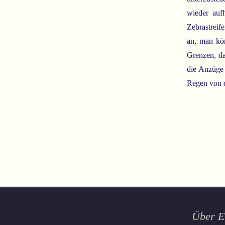
wieder aufh
Zebrastreif
an, man kön
Grenzen, da
die Anzüge 
Regen von d
Über E