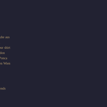
uhe aus
n
ur shirt
don
Ponca
en
Wien
iends