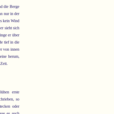
nd die Berge
n nur in der
es kein Wind
r sieht sich
inge er über
 tief in die
er von innen
eine herum,
Zeit.
ühen erste
chrieben, so
tecken oder
üsse es auch