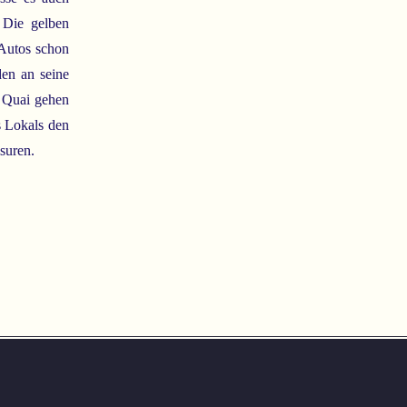
. Die gelben
 Autos schon
den an seine
m Quai gehen
s Lokals den
suren.