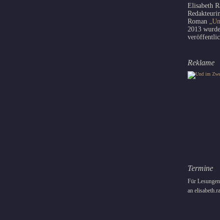
Elisabeth R
Redakteurin
Roman
„Un
2013 wurd
veröffentli
Reklame
Termine
Für Lesungen 
an elisabeth.