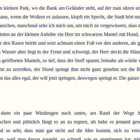
 kleinen Park, wo die Bank am Geländer steht, auf der man sitzen u
kann, wenn die Wolken es zulassen, klopft ein Specht, die Stadt hört ma
auschen, manchmal sehe ich mich um, um mich zu vergewissern, dass 
 hinten an der kleinen Anhöhe ein Herr im schwarzen Mantel mit Hund, e
r den Rasen betritt und setzt achtsam einen Fuß vor den anderen, als g
 Wasser aber liegt in der Ferne und schweigt, der Herr steckt die Hände
 geöffneten Mantels, so tief, dass der Stoff spannt, beinahe als würde 
ihn zu zerreißen, der Hund springt ihm nicht ganz genehm um die B
 das alles egal, der will jetzt springen, deswegen springt er. Die ganze 
 dann ein paar Windungen nach unten, am Rand der Wege bl
chen und plötzlich fängt es an zu regnen, als habe es jemand ges
und so sehr, dass man gar nicht auf die Idee kommt, sich zu vers
len, weil man davon ausgeht, so schnell, wie es angefangen hat, m