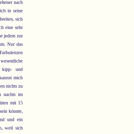
eltener nach
ich in seine
reiten, sich
ch eine sehr
he jedem zur
rum. Nur das
 Turbulenzen
wesentliche
t kipp- und
 kannst mich
en nichts zu
h nachts im
üten mit 15
sein könnte,
und und ein
n, weil sich