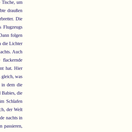
e Tische, um
obte draußen
bretter. Die
es Flugzeugs
 Dann folgen
 die Lichter
nachts. Auch
 flackernde
t hat. Hier
z gleich, was
, in dem die
 Babies, die
eim Schlafen
ch, der Welt
de nachts in
n passieren,