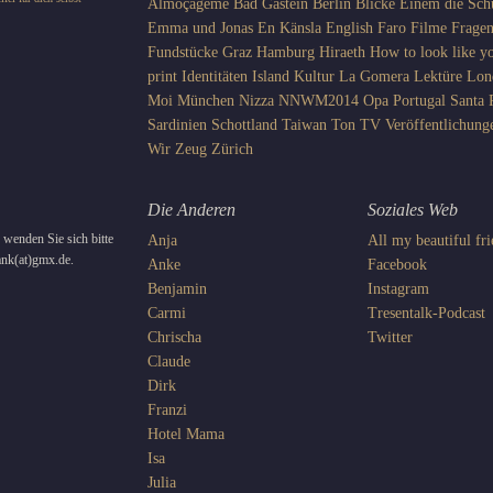
Almoçageme
Bad Gastein
Berlin
Blicke
Einem die Sch
Emma und Jonas
En Känsla
English
Faro
Filme
Frage
Fundstücke
Graz
Hamburg
Hiraeth
How to look like yo
print
Identitäten
Island
Kultur
La Gomera
Lektüre
Lon
Moi
München
Nizza
NNWM2014
Opa
Portugal
Santa 
Sardinien
Schottland
Taiwan
Ton
TV
Veröffentlichung
Wir
Zeug
Zürich
Die Anderen
Soziales Web
wenden Sie sich bitte
Anja
All my beautiful fr
rank(at)gmx.de.
Anke
Facebook
Benjamin
Instagram
Carmi
Tresentalk-Podcast
Chrischa
Twitter
Claude
Dirk
Franzi
Hotel Mama
Isa
Julia