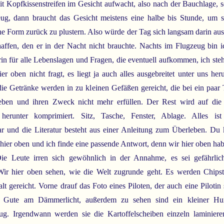
t Kopfkissenstreifen im Gesicht aufwacht, also nach der Bauchlage, s
g, dann braucht das Gesicht meistens eine halbe bis Stunde, um s
he Form zurück zu plustern. Also würde der Tag sich langsam darin ausb
haffen, den er in der Nacht nicht brauchte. Nachts im Flugzeug bin i
rin für alle Lebenslagen und Fragen, die eventuell aufkommen, ich ste
hier oben nicht fragt, es liegt ja auch alles ausgebreitet unter uns he
ie Getränke werden in zu kleinen Gefäßen gereicht, die bei ein paar
eben und ihren Zweck nicht mehr erfüllen. Der Rest wird auf die 
 herunter komprimiert. Sitz, Tasche, Fenster, Ablage. Alles is
ar und die Literatur besteht aus einer Anleitung zum Überleben. Du
n hier oben und ich finde eine passende Antwort, denn wir hier oben hab
 Die Leute irren sich gewöhnlich in der Annahme, es sei gefährlic
Wir hier oben sehen, wie die Welt zugrunde geht. Es werden Chipst
t gereicht. Vorne drauf das Foto eines Piloten, der auch eine Pilotin 
s Gute am Dämmerlicht, außerdem zu sehen sind ein kleiner H
ug. Irgendwann werden sie die Kartoffelscheiben einzeln laminiere