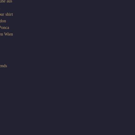
uhe aus
n
ur shirt
don
Ponca
en
Wien
iends