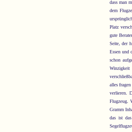
dass man mi
dem Flugzeu
ursprünglic
Platz versc
gute Berate
Seite, der 
Essen und d
schon aufg
Winzigkeit
verschließb
alles frage
verlieren.
Flugzeug. 
Gramm Inhal
das ist da
Segelflugze