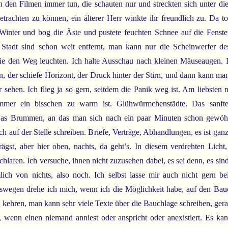
in den Filmen immer tun, die schauten nur und streckten sich unter di
betrachten zu können, ein älterer Herr winkte ihr freundlich zu. Da t
Winter und bog die Äste und pustete feuchten Schnee auf die Fenster
 Stadt sind schon weit entfernt, man kann nur die Scheinwerfer d
ie den Weg leuchten. Ich halte Ausschau nach kleinen Mäuseaugen.
on, der schiefe Horizont, der Druck hinter der Stirn, und dann kann man
 sehen. Ich flieg ja so gern, seitdem die Panik weg ist. Am liebsten 
mer ein bisschen zu warm ist. Glühwürmchenstädte. Das sanfte
as Brummen, an das man sich nach ein paar Minuten schon gewöhn
h auf der Stelle schreiben. Briefe, Verträge, Abhandlungen, es ist gan
rägst, aber hier oben, nachts, da geht’s. In diesem verdrehten Licht
hlafen. Ich versuche, ihnen nicht zuzusehen dabei, es sei denn, es sind
ich von nichts, also noch. Ich selbst lasse mir auch nicht gern b
swegen drehe ich mich, wenn ich die Möglichkeit habe, auf den Bau
kehren, man kann sehr viele Texte über die Bauchlage schreiben, gera
 wenn einen niemand anniest oder anspricht oder anexistiert. Es kan