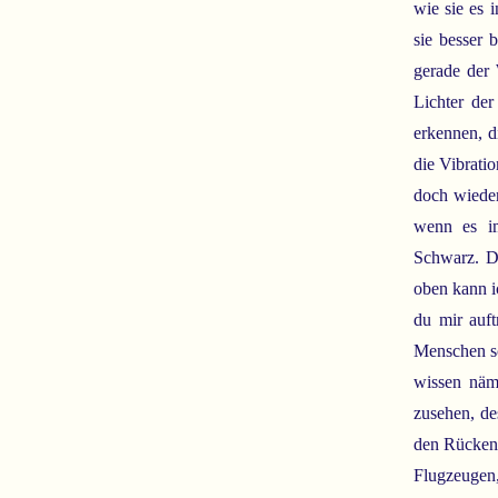
wie sie es 
sie besser 
gerade der 
Lichter der
erkennen, d
die Vibrati
doch wieder
wenn es im
Schwarz. D
oben kann ic
du mir auft
Menschen sc
wissen näml
zusehen, de
den Rücken 
Flugzeugen,