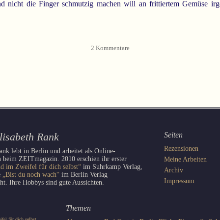
d nicht die Finger schmutzig machen will an frittiertem Gemüse i
2 Kommentare
lisabeth Rank
Seiten
Rezensionen
ank lebt in Berlin und arbeitet als Online-
 beim ZEITmagazin. 2010 erschien ihr erster
Meine Arbeiten
d im Zweifel für dich selbst“
im Suhrkamp Verlag,
Archiv
e
„Bist du noch wach“
im Berlin Verlag
Impressum
cht. Ihre Hobbys sind gute Aussichten.
Themen