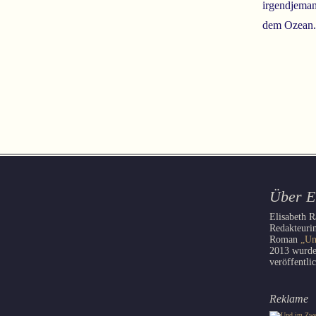
irgendjeman
dem Ozean.
Über E
Elisabeth R
Redakteurin
Roman
„Un
2013 wurd
veröffentli
Reklame