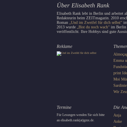
Über Elisabeth Rank
Elisabeth Rank lebt in Berlin und arbeitet a
Redakteurin beim ZEITmagazin. 2010 erschi
Roman
„Und im Zweifel für dich selbst“
im
2013 wurde
„Bist du noch wach“
im Berlin
veröffentlicht. Ihre Hobbys sind gute Aussi
Reklame
Theme
Almoça
Emma un
Fundstü
print
Ide
Moi
Mü
Sardinie
Wir
Zeu
Termine
Die An
Für Lesungen wenden Sie sich bitte
Anja
an elisabeth.rank(at)gmx.de.
Anke